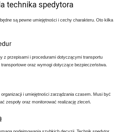
la technika spedytora
będne są pewne umiejętności i cechy charakteru. Oto kilka
edur
y z przepisami i procedurami dotyczącymi transportu
y transportowe oraz wymogi dotyczące bezpieczeństwa.
organizacji i umiejętności zarządzania czasem. Musi być
ać zespoły oraz monitorować realizację zleceń.
ą
wymaga podejmowania szybkich decyzji. Technik spedytor