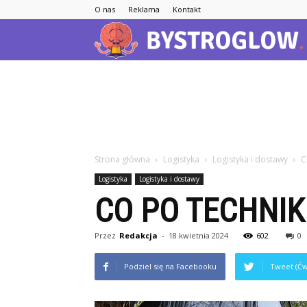
O nas
Reklama
Kontakt
Strona główna
Logistyka
Logistyka i dostawy
C
Logistyka
Logistyka i dostawy
CO PO TECHNIK
Przez
Redakcja
-
18 kwietnia 2024
602
0
Podziel się na Facebooku
Tweet (Ćw