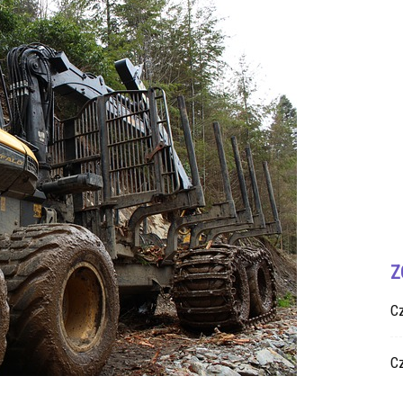
Z
C
Cz