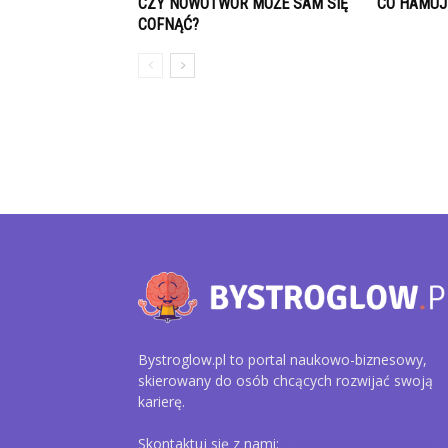
CZY NOWOTWÓR MOŻE SAM SIĘ
CO HAMUJ
COFNĄĆ?
Bystroglow.pl to portal naukowo-biznesowy,
skierowany do osób chcących rozwijać swoją
karierę.
Skontaktuj się z nami:
kontakt@bystroglow.pl