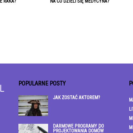
E RAKA?
NA CO DZIELI SIĘ MEDYCYNA?
POPULARNE POSTY
P
JAK ZOSTAĆ AKTOREM?
M
L
M
DARMOWE PROGRAMY DO
M
PROJEKTOWANIA DOMÓW