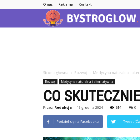
O nas
Reklama
Kontakt
Strona główna
Rozwój
Medycyna naturalna i alte
Rozwój
Medycyna naturalna i alternatywna
CO SKUTECZNIE
Przez
Redakcja
-
13 grudnia 2024
614
0
Podziel się na Facebooku
Tweet (Ćw