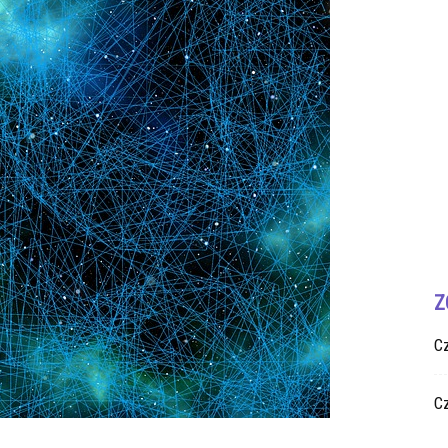
Z
C
C