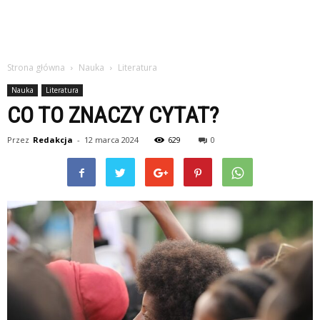
Strona główna
Nauka
Literatura
Nauka
Literatura
CO TO ZNACZY CYTAT?
Przez
Redakcja
-
12 marca 2024
629
0