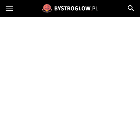
Bystroglow.pl