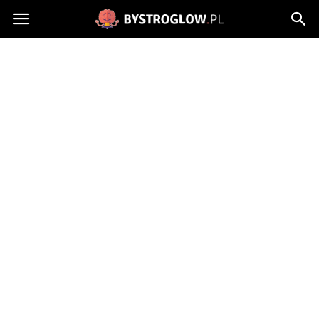
Bystroglow.pl