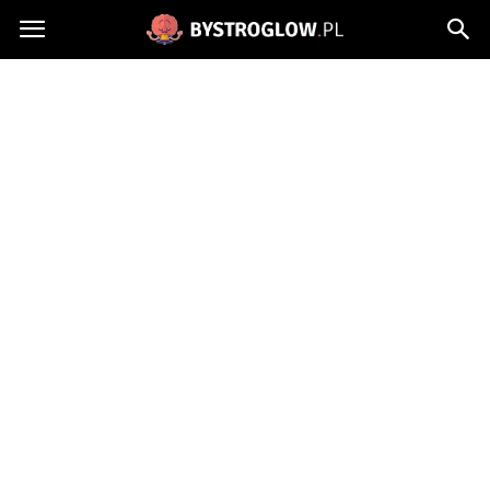
Bystroglow.pl