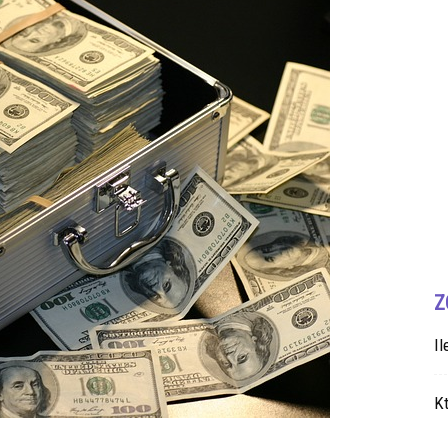
Z
Il
Kt