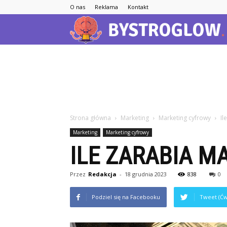
O nas
Reklama
Kontakt
Strona główna
Marketing
Marketing cyfrowy
Il
Marketing
Marketing cyfrowy
ILE ZARABIA M
Przez
Redakcja
-
18 grudnia 2023
838
0
Podziel się na Facebooku
Tweet (Ćw