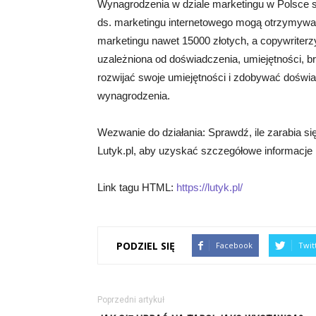
Wynagrodzenia w dziale marketingu w Polsce są
ds. marketingu internetowego mogą otrzymywać
marketingu nawet 15000 złotych, a copywrite
uzależniona od doświadczenia, umiejętności, bra
rozwijać swoje umiejętności i zdobywać doświ
wynagrodzenia.
Wezwanie do działania: Sprawdź, ile zarabia s
Lutyk.pl, aby uzyskać szczegółowe informacje 
Link tagu HTML:
https://lutyk.pl/
PODZIEL SIĘ
Facebook
Twit
Poprzedni artykuł