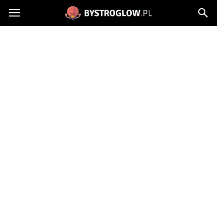
Bystroglow.pl