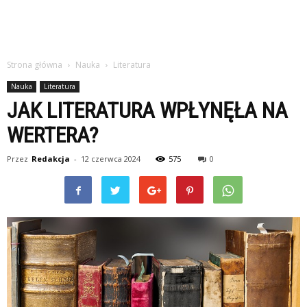
Strona główna
Nauka
Literatura
Nauka
Literatura
JAK LITERATURA WPŁYNĘŁA NA
WERTERA?
Przez
Redakcja
-
12 czerwca 2024
575
0