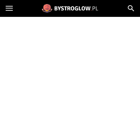
Bystroglow.pl