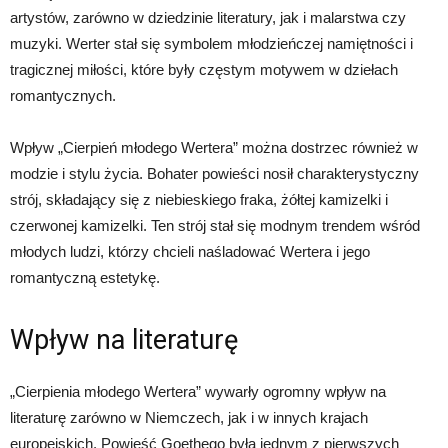
artystów, zarówno w dziedzinie literatury, jak i malarstwa czy
muzyki. Werter stał się symbolem młodzieńczej namiętności i
tragicznej miłości, które były częstym motywem w dziełach
romantycznych.
Wpływ „Cierpień młodego Wertera” można dostrzec również w
modzie i stylu życia. Bohater powieści nosił charakterystyczny
strój, składający się z niebieskiego fraka, żółtej kamizelki i
czerwonej kamizelki. Ten strój stał się modnym trendem wśród
młodych ludzi, którzy chcieli naśladować Wertera i jego
romantyczną estetykę.
Wpływ na literaturę
„Cierpienia młodego Wertera” wywarły ogromny wpływ na
literaturę zarówno w Niemczech, jak i w innych krajach
europejskich. Powieść Goethego była jednym z pierwszych