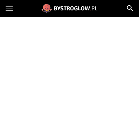
Bystroglow.pl