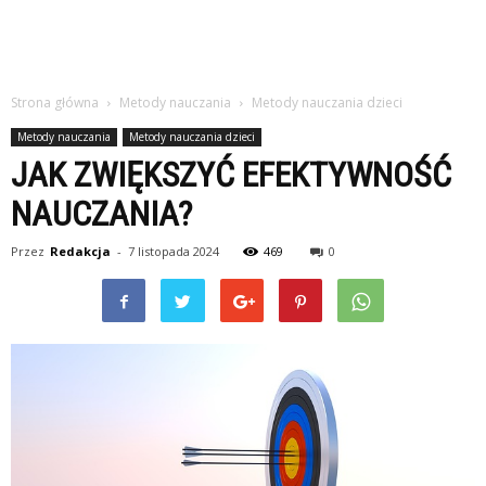
Strona główna
Metody nauczania
Metody nauczania dzieci
Metody nauczania
Metody nauczania dzieci
JAK ZWIĘKSZYĆ EFEKTYWNOŚĆ
NAUCZANIA?
Przez
Redakcja
-
7 listopada 2024
469
0