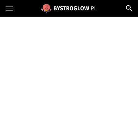
Bystroglow.pl