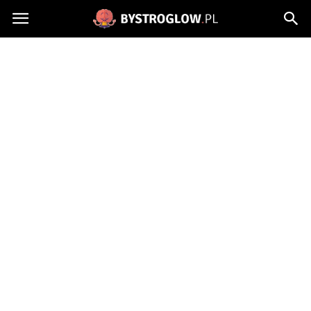
Bystroglow.pl