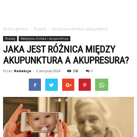
Strona główna
Rozwój
Medycyna chińska i akupunktura
Rozwój
Medycyna chińska i akupunktura
JAKA JEST RÓŻNICA MIĘDZY
AKUPUNKTURA A AKUPRESURA?
Przez
Redakcja
-
3 sierpnia 2024
558
0