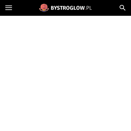
Bystroglow.pl