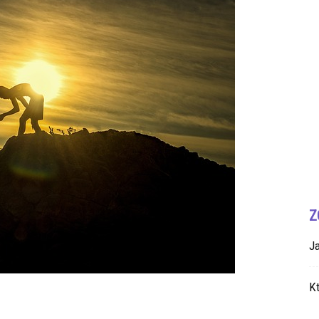
Z
J
K