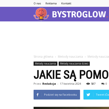
O nas
Reklama
Kontakt
Strona główna
Metody nauczania
Metody nauczan
Metody nauczania
Metody nauczania dzieci
JAKIE SĄ POM
Przez
Redakcja
-
17 kwietnia 2024
587
0
Podziel się na Facebooku
Tweet (Ćw