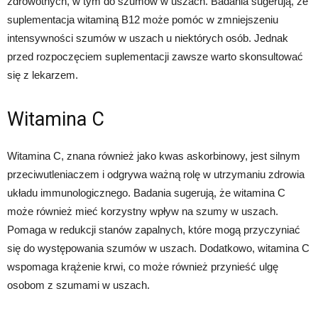
zdrowotnych, w tym do szumów w uszach. Badania sugerują, że
suplementacja witaminą B12 może pomóc w zmniejszeniu
intensywności szumów w uszach u niektórych osób. Jednak
przed rozpoczęciem suplementacji zawsze warto skonsultować
się z lekarzem.
Witamina C
Witamina C, znana również jako kwas askorbinowy, jest silnym
przeciwutleniaczem i odgrywa ważną rolę w utrzymaniu zdrowia
układu immunologicznego. Badania sugerują, że witamina C
może również mieć korzystny wpływ na szumy w uszach.
Pomaga w redukcji stanów zapalnych, które mogą przyczyniać
się do występowania szumów w uszach. Dodatkowo, witamina C
wspomaga krążenie krwi, co może również przynieść ulgę
osobom z szumami w uszach.