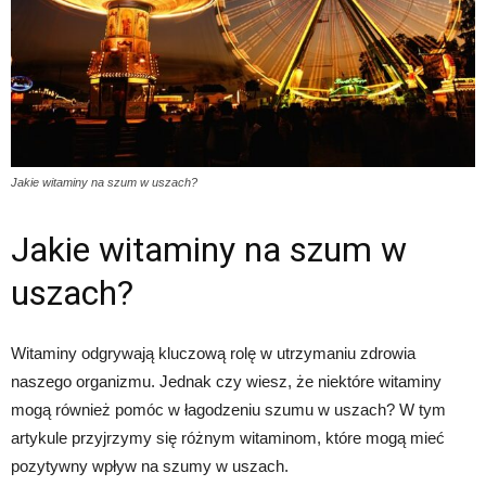
Jakie witaminy na szum w uszach?
Jakie witaminy na szum w
uszach?
Witaminy odgrywają kluczową rolę w utrzymaniu zdrowia
naszego organizmu. Jednak czy wiesz, że niektóre witaminy
mogą również pomóc w łagodzeniu szumu w uszach? W tym
artykule przyjrzymy się różnym witaminom, które mogą mieć
pozytywny wpływ na szumy w uszach.