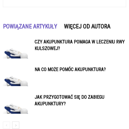
POWIĄZANE ARTYKUŁY
WIĘCEJ OD AUTORA
CZY AKUPUNKTURA POMAGA W LECZENIU RWY
KULSZOWEJ?
NA CO MOŻE POMÓC AKUPUNKTURA?
JAK PRZYGOTOWAĆ SIĘ DO ZABIEGU
AKUPUNKTURY?