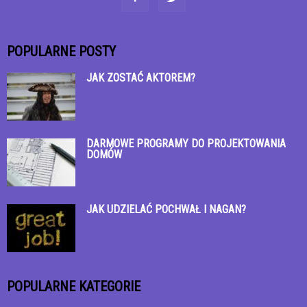
POPULARNE POSTY
JAK ZOSTAĆ AKTOREM?
DARMOWE PROGRAMY DO PROJEKTOWANIA
DOMÓW
JAK UDZIELAĆ POCHWAŁ I NAGAN?
POPULARNE KATEGORIE