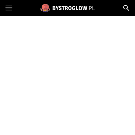
Bystroglow.pl