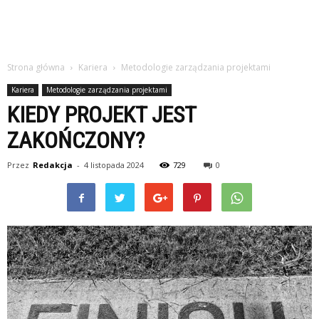
Strona główna
Kariera
Metodologie zarządzania projektami
Kariera
Metodologie zarządzania projektami
KIEDY PROJEKT JEST
ZAKOŃCZONY?
Przez
Redakcja
-
4 listopada 2024
729
0