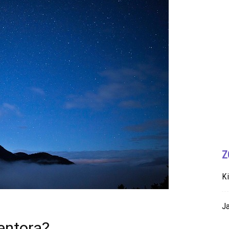
Z
K
Ja
entora?