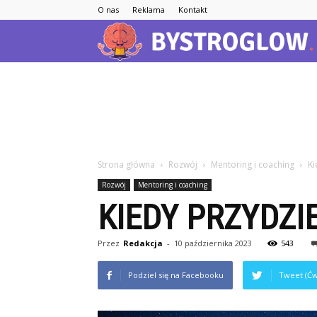
O nas
Reklama
Kontakt
Strona główna
Rozwój
Mentoring i coaching
Ki
Rozwój
Mentoring i coaching
KIEDY PRZYDZI
Przez
Redakcja
-
10 października 2023
543
Podziel się na Facebooku
Tweet (Ćw