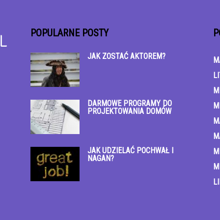
POPULARNE POSTY
P
JAK ZOSTAĆ AKTOREM?
M
L
M
DARMOWE PROGRAMY DO
M
PROJEKTOWANIA DOMÓW
M
M
JAK UDZIELAĆ POCHWAŁ I
M
NAGAN?
M
L