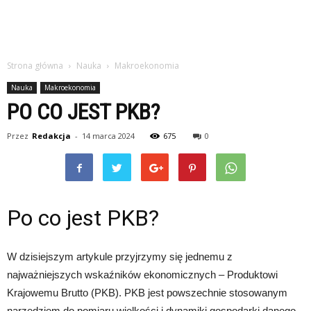
Strona główna
Nauka
Makroekonomia
Nauka
Makroekonomia
PO CO JEST PKB?
Przez
Redakcja
-
14 marca 2024
675
0
Po co jest PKB?
W dzisiejszym artykule przyjrzymy się jednemu z
najważniejszych wskaźników ekonomicznych – Produktowi
Krajowemu Brutto (PKB). PKB jest powszechnie stosowanym
narzędziem do pomiaru wielkości i dynamiki gospodarki danego