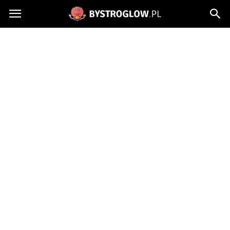
Bystroglow.pl