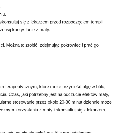
.
iu.
skonsultuj się z lekarzem przed rozpoczęciem terapii.
zerwij korzystanie z maty.
i. Można to zrobić, zdejmując pokrowiec i prać go
m terapeutycznym, które może przynieść ulgę w bólu,
ia. Czas, jaki potrzebny jest na odczucie efektów maty,
gularne stosowanie przez około 20-30 minut dziennie może
iecznym korzystaniu z maty i skonsultuj się z lekarzem,
u, gdy na nią się położysz. Nie ma ustalonego