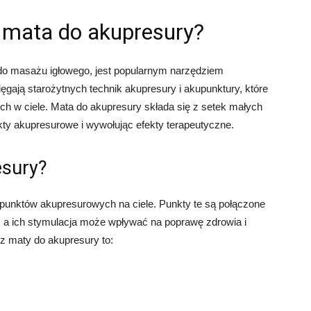
a mata do akupresury?
do masażu igłowego, jest popularnym narzędziem
ięgają starożytnych technik akupresury i akupunktury, które
h w ciele. Mata do akupresury składa się z setek małych
punkty akupresurowe i wywołując efekty terapeutyczne.
esury?
 punktów akupresurowych na ciele. Punkty te są połączone
 a ich stymulacja może wpływać na poprawę zdrowia i
z maty do akupresury to: