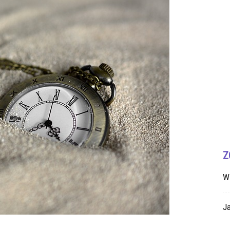
Z
W
Ja