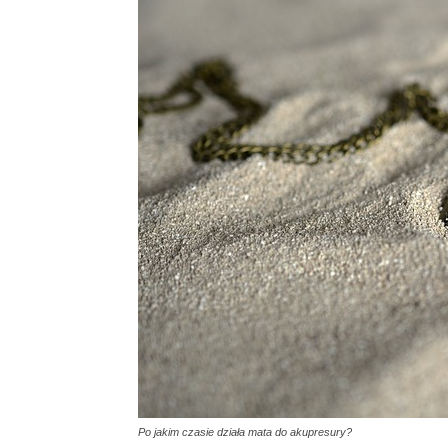
Po jakim czasie działa mata do akupresury?