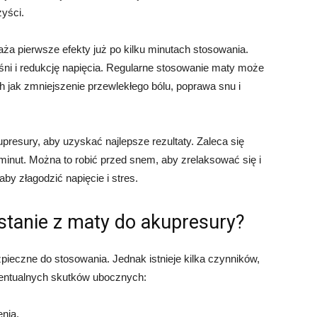
zyści.
a pierwsze efekty już po kilku minutach stosowania.
ęśni i redukcję napięcia. Regularne stosowanie maty może
h jak zmniejszenie przewlekłego bólu, poprawa snu i
presury, aby uzyskać najlepsze rezultaty. Zaleca się
inut. Można to robić przed snem, aby zrelaksować się i
by złagodzić napięcie i stres.
stanie z maty do akupresury?
ieczne do stosowania. Jednak istnieje kilka czynników,
wentualnych skutków ubocznych:
enia.