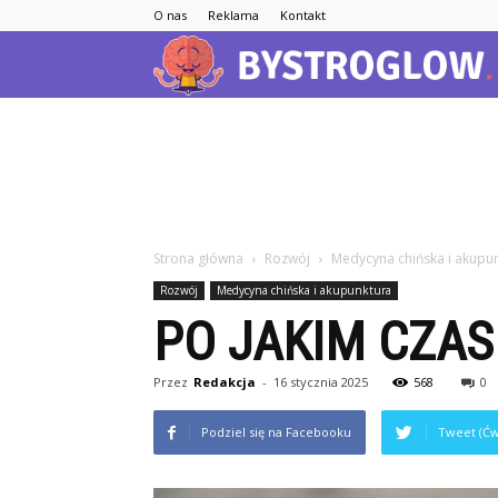
O nas
Reklama
Kontakt
Strona główna
Rozwój
Medycyna chińska i akupu
Rozwój
Medycyna chińska i akupunktura
PO JAKIM CZAS
Przez
Redakcja
-
16 stycznia 2025
568
0
Podziel się na Facebooku
Tweet (Ćw