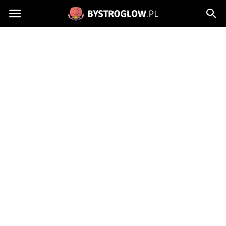
Bystroglow.pl